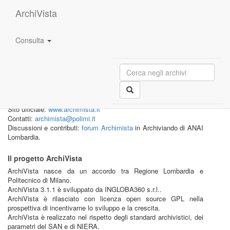
ArchiVista
Consulta
Benvenuto in
ArchiVista 3.1.1
, evoluzione di
ArchimistaWeb.
Applicazione web multipiattaforma gratuita ed open source per la
pubblicazione di banche dati archivistiche prodotte con il software
Archimista.
Sito ufficiale:
www.archimista.it
Contatti:
archimista@polimi.it
Discussioni e contributi:
forum Archimista
in Archiviando di ANAI
Lombardia.
Il progetto ArchiVista
ArchiVista nasce da un accordo tra Regione Lombardia e
Politecnico di Milano.
ArchiVista 3.1.1 è sviluppato da INGLOBA360 s.r.l..
ArchiVista è rilasciato con licenza open source GPL nella
prospettiva di incentivarne lo sviluppo e la crescita.
ArchiVista è realizzato nel rispetto degli standard archivistici, dei
parametri del SAN e di NIERA.