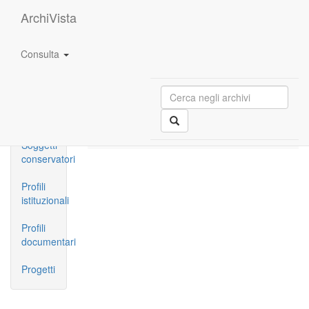
ArchiVista
Soggetti conservatori
Consulta
Complessi
archivistici
1
risultato
Denominazione
Soggetti
produttori
Istituto centrale per la patologia degli archivi e
del libro - ICPAL
Soggetti
conservatori
Profili
istituzionali
Profili
documentari
Progetti